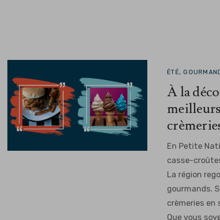
ÉTÉ, GOURMAND
À la déco
meilleurs
crèmerie
En Petite Nat
casse-croûtes
La région reg
gourmands. S
crèmeries en 
Que vous soyez