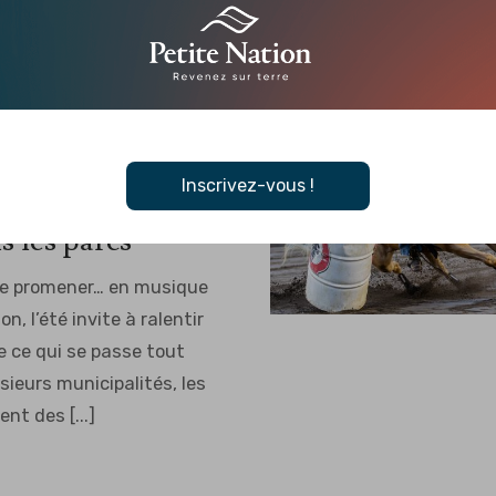
 PLEIN AIR, CULTURELLE,
É
Inscrivez-vous !
la musique prend
s les parcs
ie promener… en musique
n, l’été invite à ralentir
de ce qui se passe tout
sieurs municipalités, les
nt des [...]