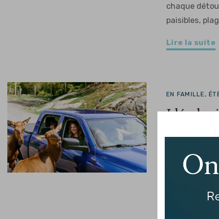
chaque détour
paisibles, plage
Lire la suite
EN FAMILLE, ÉT
Idée de c
Une fin de sem
revenir En Pe
en famille pr
dimension. Le
naturellement
découvertes et