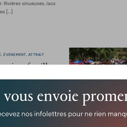
. Rivières sinueuses, lacs
s [...]
É, ÉVÉNEMENT, ATTRAIT
ircuit en famille
aine… et déjà l’envie de
tite Nation, les escapades
ennent vite une autre
s journées se remplissent
, entre activités,
 [...]