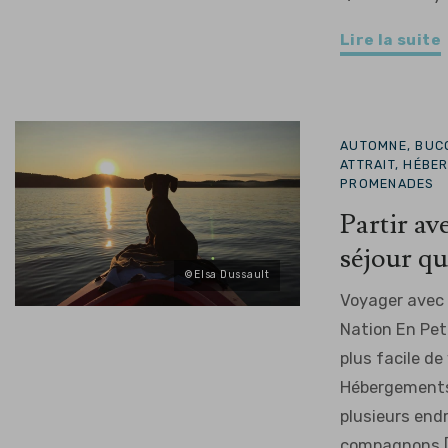
Lire la suite
AUTOMNE, BUCO
ATTRAIT, HÉBE
PROMENADES
Partir av
séjour qu
©Elsa Dussault
Voyager avec 
Nation En Peti
plus facile de
Hébergements,
plusieurs end
compagnons [.