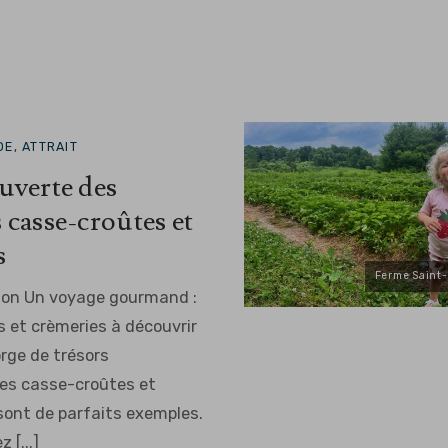
E, ATTRAIT
uverte des
 casse-croûtes et
s
Ferme Saint
ion Un voyage gourmand :
 et crèmeries à découvrir
orge de trésors
es casse-croûtes et
sont de parfaits exemples.
 [...]