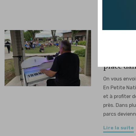
Lire la suite
SPECTACLES EN
ÉVÉNEMENT, ÉT
Cet été, 
place dan
On vous envo
En Petite Natio
et à profiter 
près. Dans plu
parcs devienne
Lire la suite