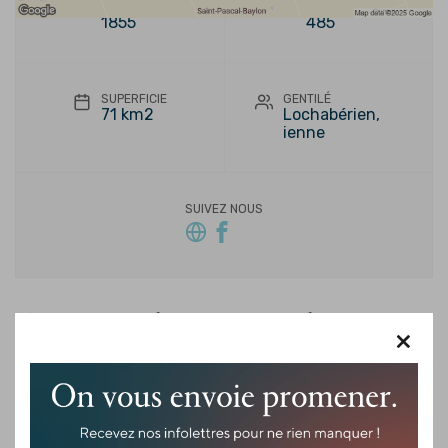
FONDATION
POPULATION
1855
485
SUPERFICIE
GENTILÉ
71 km2
Lochabérien,
ienne
SUIVEZ NOUS
Terre agricole et saveurs du terroir
×
Situé entre Thurso et Plaisance, le Canton de Lochaber est une
municipalité agricole où se conjuguent qualité de vie, savoir-
faire rural et produits du terroir. Le paysage, ponctué de champs
et de fermes familiales, invite à ralentir et à découvrir une