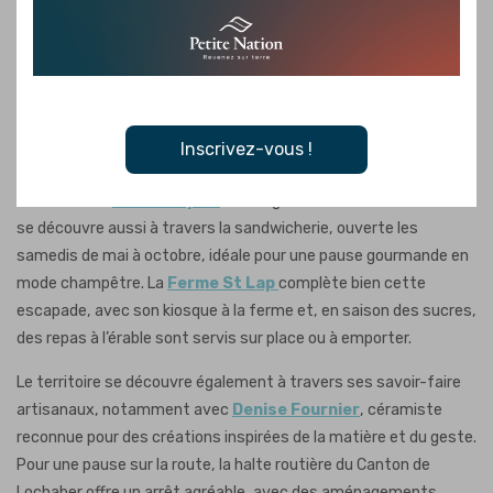
agriculture de proximité, ancrée dans le respect des traditions
et du territoire.
Plusieurs producteurs ouvrent leurs portes et proposent des
produits directement à la ferme, parfaits pour remplir son
assiette de saveurs locales. À la
Bergerie Bouwman
Inscrivez-vous !
Érablière
, l’élevage ovin côtoie de savoureux produits d’érable.
Du côté de la
Ferme Brylee
, l’élevage de bœuf nourri à l’herbe
se découvre aussi à travers la sandwicherie, ouverte les
samedis de mai à octobre, idéale pour une pause gourmande en
mode champêtre. La
Ferme St Lap
complète bien cette
escapade, avec son kiosque à la ferme et, en saison des sucres,
des repas à l’érable sont servis sur place ou à emporter.
Le territoire se découvre également à travers ses savoir-faire
artisanaux, notamment avec
Denise Fournier
, céramiste
reconnue pour des créations inspirées de la matière et du geste.
Pour une pause sur la route, la halte routière du Canton de
Lochaber offre un arrêt agréable, avec des aménagements