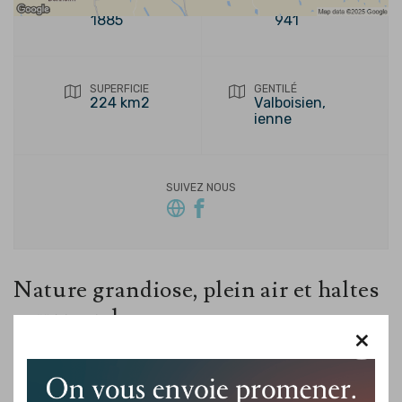
FONDATION
POPULATION
1885
941
SUPERFICIE
GENTILÉ
224 km2
Valboisien,
ienne
SUIVEZ NOUS
Nature grandiose, plein air et haltes
gourmandes
×
Val-des-Bois est reconnue pour son environnement naturel
spectaculaire et son accès privilégié aux grands espaces. Le
territoire est une destination de choix pour les amateurs de