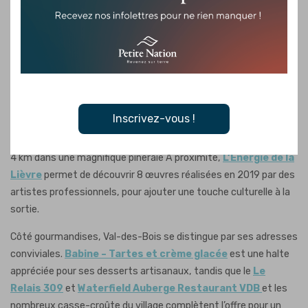
plein air, de villégiature et de découvertes gourmandes.
La municipalité est notamment une porte d’entrée vers la
Réserve faunique de Papineau-Labelle
, un immense
territoire géré par la Sépaq. On y pratique la randonnée, la pêche,
la chasse, le canot, dans des paysages luxuriants.
Inscrivez-vous !
À Val-des-Bois, le
Sentier du Lièvre
propose une balade facile
en pleine nature. Selon l’option choisie, on peut y parcourir de 1 à
4 km dans une magnifique pineraie À proximité,
L’Énergie de la
Lièvre
permet de découvrir 8 œuvres réalisées en 2019 par des
artistes professionnels, pour ajouter une touche culturelle à la
sortie.
Côté gourmandises, Val-des-Bois se distingue par ses adresses
conviviales.
Babine – Tartes et crème glacée
est une halte
appréciée pour ses desserts artisanaux, tandis que le
Le
Relais 309
et
Waterfield Auberge Restaurant VDB
et les
nombreux casse-croûte du village complètent l’offre pour un