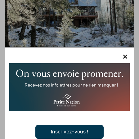
×
HIVER, HÉBERGEMENT
Cocooning hivernal, 8 adresses où poser ses
valises
L’hiver version confort pour un hiver authentique en Petite
Nation Quand le mercure baisse, on a deux envies qui se
répondent, jouer dehors puis se retrouver au chaud. En Petite
[...]
Lire la suite
Inscrivez-vous !