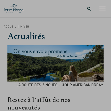
Retour au menu principal
Retour au menu principal
Retour au menu principal
Retour au menu principal
ACCUEIL
|
HIVER
Actualités
LA RÉGION
PROMENADES – QUOI FAIRE
HÉBERGEMENT
RESTAURANT
LA ROUTE DES ZINGUES – ©OUR AMERICAN DREAM
Restez à l’affût de nos
nouveautés