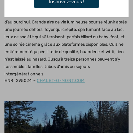
Inscrivez-vous !
Un nom qui dit tout. Directement au bord du lac Simon, ce
chalet récent marie l’esprit rustique chic et le confort
d’aujourd’hui. Grande aire de vie lumineuse pour se réunir après
une journée dehors, foyer qui crépite, spa fumant face au lac,
jeux de société qui s’éternisent, parfois billard ou baby-foot, et
une soirée cinéma grâce aux plateformes disponibles. Cuisine
entièrement équipée, literie de qualité, buanderie et wi-fi, rien
n’est laissé au hasard. Jusqu’à treize personnes peuvent s’y
rassembler, familles, tribus d’amis ou séjours
intergénérationnels.
ENR. 295024 –
CHALET-O-MONT.COM