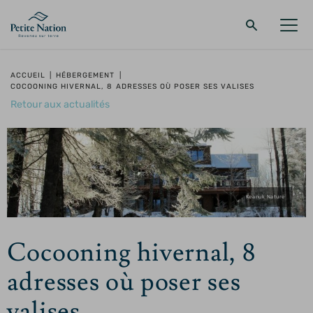
Retour au menu principal
Retour au menu principal
Retour au menu principal
Retour au menu principal
ACCUEIL
|
HÉBERGEMENT
|
COCOONING HIVERNAL, 8 ADRESSES OÙ POSER SES VALISES
LA RÉGION
PROMENADES – QUOI FAIRE
HÉBERGEMENT
RESTAURANT
Retour aux actualités
Keanuk Nature
Cocooning hivernal, 8
adresses où poser ses
valises