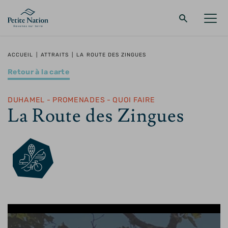
Retour au menu principal
Retour au menu principal
Retour au menu principal
Retour au menu principal
ACCUEIL
|
ATTRAITS
|
LA ROUTE DES ZINGUES
Retour à la carte
LA RÉGION
PROMENADES – QUOI FAIRE
HÉBERGEMENT
RESTAURANT
DUHAMEL - PROMENADES - QUOI FAIRE
La Route des Zingues