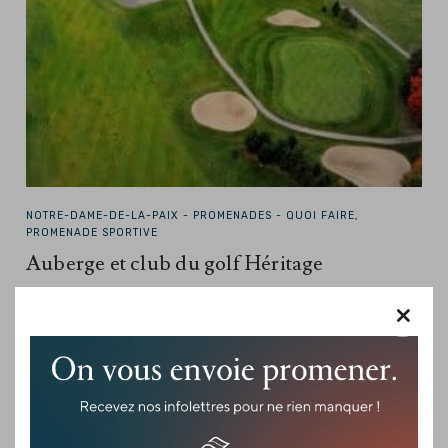
NOTRE-DAME-DE-LA-PAIX -
PROMENADES - QUOI FAIRE,
PROMENADE SPORTIVE
Auberge et club du golf Héritage
Là où la nature et la passion se rencontrent Dès l’arrivée,
×
l’accueil est chaleureux dans ce magnifique chalet en rondins
de pin naturel, ouvert à…
Je veux plus de détails