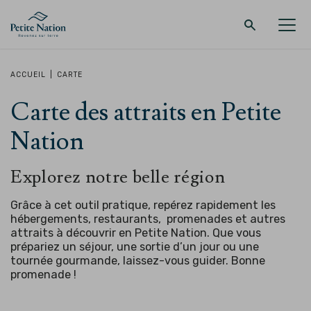
Retour au menu principal
Retour au menu principal
Retour au menu principal
Retour au menu principal
ACCUEIL
|
CARTE
Carte des attraits en Petite
LA RÉGION
PROMENADES – QUOI FAIRE
HÉBERGEMENT
RESTAURANT
Nation
Explorez notre belle région
Grâce à cet outil pratique, repérez rapidement les
hébergements, restaurants, promenades et autres
attraits à découvrir en Petite Nation. Que vous
prépariez un séjour, une sortie d’un jour ou une
tournée gourmande, laissez-vous guider.
Bonne
promenade !