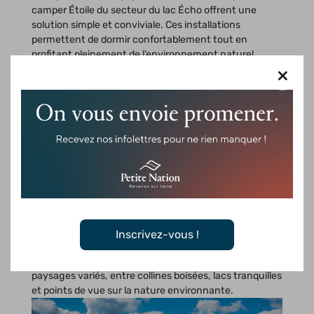
camper Étoile du secteur du lac Écho offrent une
solution simple et conviviale. Ces installations
permettent de dormir confortablement tout en
profitant pleinement de l’environnement naturel.
Des activités parfaites pour les
×
familles
La réserve se prête très bien aux sorties en famille. Au
lac Écho, une grande plage de sable attire les visiteurs
lors des journées chaudes. On peut s’y baigner, pique-
niquer ou simplement passer du temps au bord de l’eau
pendant que les enfants profitent de l’aire de jeux.
Pour explorer davantage le territoire, près de 60 km de
sentiers de randonnée pédestre sillonnent la réserve.
Certains parcours sont faciles et accessibles, tandis
Inscrivez-vous !
que d’autres permettent de s’aventurer plus loin dans
la forêt. En chemin, les marcheurs découvrent des
paysages variés, entre collines boisées, lacs tranquilles
et points de vue sur la nature environnante.