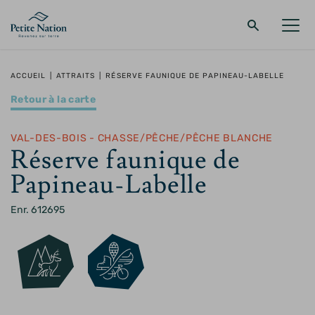
Retour au menu principal
Retour au menu principal
Retour au menu principal
Retour au menu principal
ACCUEIL
|
ATTRAITS
|
RÉSERVE FAUNIQUE DE PAPINEAU-LABELLE
Retour à la carte
LA RÉGION
PROMENADES – QUOI FAIRE
HÉBERGEMENT
RESTAURANT
VAL-DES-BOIS - CHASSE/PÊCHE/PÊCHE BLANCHE
Réserve faunique de
Papineau-Labelle
Enr. 612695