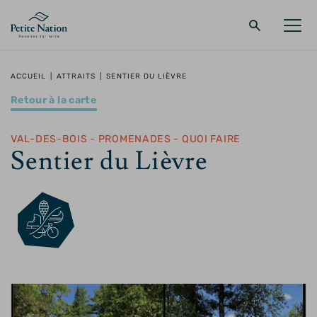
Retour au menu principal
Retour au menu principal
Retour au menu principal
Retour au menu principal
ACCUEIL
|
ATTRAITS
|
SENTIER DU LIÈVRE
Retour à la carte
LA RÉGION
PROMENADES – QUOI FAIRE
HÉBERGEMENT
RESTAURANT
VAL-DES-BOIS - PROMENADES - QUOI FAIRE
Sentier du Lièvre