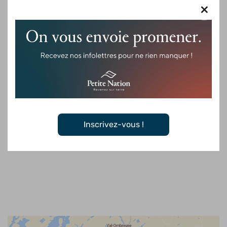
×
sentier et de la beauté des lieux dans un environnement
accueillant et accessible.
Profitez également de votre visite pour découvrir
L’énergie de
la Lièvre
, un parcours d’art public extérieur situé à proximité du
centre communautaire. Créées lors d’un symposium tenu en
2019, huit œuvres originales réalisées par des artistes
professionnels s’inspirent de la rivière du Lièvre, de son histoire,
de sa force et de son mouvement. Cette promenade artistique
ajoute une dimension culturelle à votre sortie en plein air et
Inscrivez-vous !
constitue une belle occasion de découvrir autrement le
patrimoine naturel et créatif de Val-des-Bois.