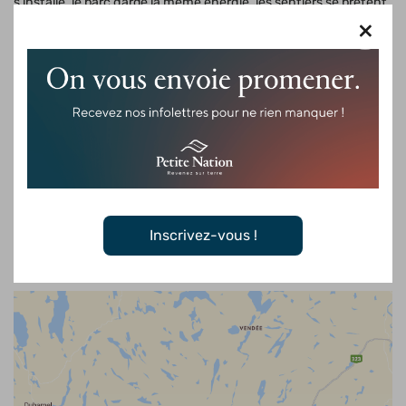
s’installe, le parc garde la même énergie, les sentiers se prêtent
×
alors au ski de fond, à la raquette et au fatbike, dans une
ambiance franchement dépaysante.
Les chiens sont admis, et l’accès est annoncé comme gratuit,
ce qui en fait une belle option pour une sortie spontanée, en
solo, en famille ou entre amis. On vous envoie promener, et c’est
exactement ce que ce parc fait de mieux.
Carte des sentiers
Inscrivez-vous !