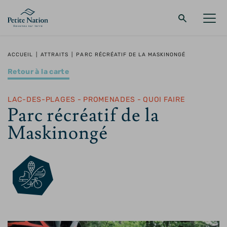
Retour au menu principal
Retour au menu principal
Retour au menu principal
Retour au menu principal
ACCUEIL
|
ATTRAITS
|
PARC RÉCRÉATIF DE LA MASKINONGÉ
Retour à la carte
LA RÉGION
PROMENADES – QUOI FAIRE
HÉBERGEMENT
RESTAURANT
LAC-DES-PLAGES - PROMENADES - QUOI FAIRE
Parc récréatif de la
Maskinongé