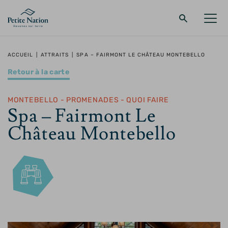
Retour au menu principal
Retour au menu principal
Retour au menu principal
Retour au menu principal
ACCUEIL
|
ATTRAITS
|
SPA – FAIRMONT LE CHÂTEAU MONTEBELLO
Retour à la carte
LA RÉGION
PROMENADES – QUOI FAIRE
HÉBERGEMENT
RESTAURANT
MONTEBELLO - PROMENADES - QUOI FAIRE
Spa – Fairmont Le
Château Montebello