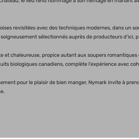
hâteau, le lieu rend hommage à son héritage en mariant avec 
oises revisitées avec des techniques modernes, dans un souc
r, soigneusement sélectionnés auprès de producteurs d’ici, p
nte et chaleureuse, propice autant aux soupers romantiques
duits biologiques canadiens, complète l’expérience avec co
ement pour le plaisir de bien manger, Nymark invite à prendr
e.