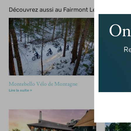
Découvrez aussi au
Fairmont Le Château Mo
Montebello Vélo de Montagne
Le Mulliga
Montebell
Lire la suite »
Lire la suite »