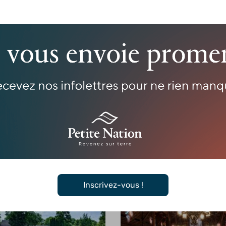
ntebello
n – Fairmont Le Château
Spa – Fairmont Le Château
o
Montebello
Lire la suite »
Inscrivez-vous !