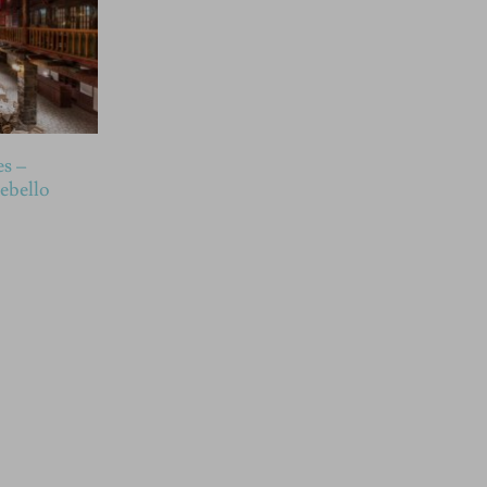
s –
ebello