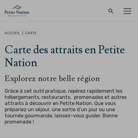
Retour au menu principal
Retour au menu principal
Retour au menu principal
Retour au menu principal
ACCUEIL
|
CARTE
Carte des attraits en Petite
LA RÉGION
PROMENADES – QUOI FAIRE
HÉBERGEMENT
RESTAURANT
Nation
Explorez notre belle région
Grâce à cet outil pratique, repérez rapidement les
hébergements, restaurants, promenades et autres
attraits à découvrir en Petite Nation. Que vous
prépariez un séjour, une sortie d’un jour ou une
tournée gourmande, laissez-vous guider.
Bonne
promenade !