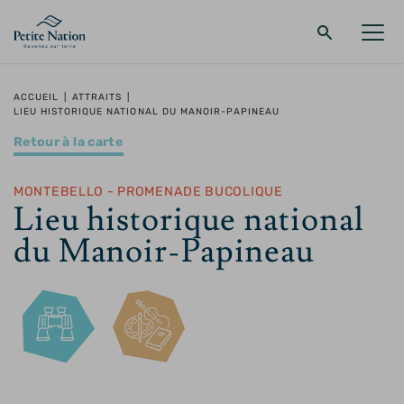
Retour au menu principal
Retour au menu principal
Retour au menu principal
Retour au menu principal
ACCUEIL
|
ATTRAITS
|
LIEU HISTORIQUE NATIONAL DU MANOIR-PAPINEAU
LA RÉGION
PROMENADES – QUOI FAIRE
HÉBERGEMENT
RESTAURANT
Retour à la carte
MONTEBELLO - PROMENADE BUCOLIQUE
Lieu historique national
du Manoir-Papineau