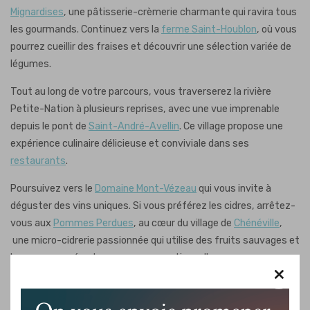
Mignardises
, une pâtisserie-crèmerie charmante qui ravira tous
les gourmands. Continuez vers la
ferme Saint-Houblon
, où vous
pourrez cueillir des fraises et découvrir une sélection variée de
légumes.
Tout au long de votre parcours, vous traverserez la rivière
Petite-Nation à plusieurs reprises, avec une vue imprenable
depuis le pont de
Saint-André-Avellin
. Ce village propose une
expérience culinaire délicieuse et conviviale dans ses
restaurants
.
Poursuivez vers le
Domaine Mont-Vézeau
qui vous invite à
déguster des vins uniques. Si vous préférez les cidres, arrêtez-
vous aux
Pommes Perdues
, au cœur du village de
Chénéville
,
une micro-cidrerie passionnée qui utilise des fruits sauvages et
locaux pour créer des saveurs exceptionnelles.
×
La route sinueuse vous mènera ensuite au village de
Duhamel,
réputé pour sa plage de sable de 2 km au
Centre Touristique du