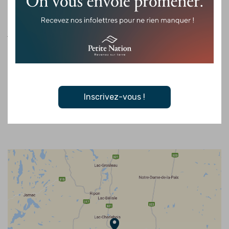
Lac-Simon-Sépaq.
Ici, de nombreuses
activités sportives
vous
attendent : randonnée, natation, vélo, et plus encore. Après une
journée bien remplie, faites un arrêt au
Carbo Barbecue
pour
savourer des viandes fumées incroyablement goûteuses.
Soyez attentif aux chevreuils qui peuplent ce magnifique
paysage naturel, rendant votre voyage encore plus mémorable.
Inscrivez-vous !