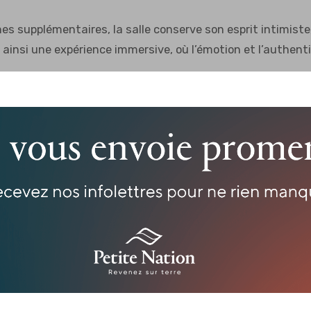
s supplémentaires, la salle conserve son esprit intimiste
t ainsi une expérience immersive, où l’émotion et l’authen
 espace où musique, bonne bouffe et boissons se marient 
. Un lieu où l’on vient non seulement pour assister à un sp