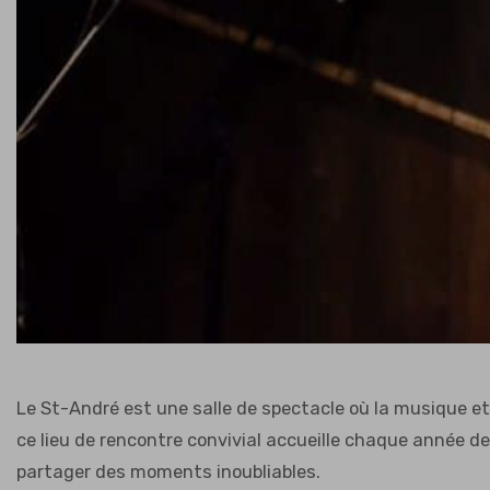
Le St-André est une salle de spectacle où la musique e
ce lieu de rencontre convivial accueille chaque année d
partager des moments inoubliables.