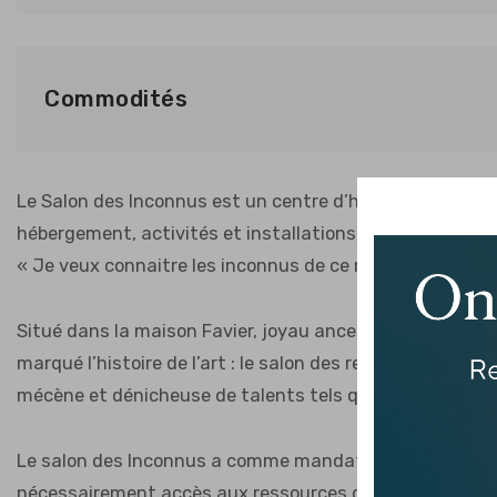
Commodités
Le Salon des Inconnus est un centre d’hébergement tour
hébergement, activités et installations autant aux tou
« Je veux connaitre les inconnus de ce monde. »
Situé dans la maison Favier, joyau ancestral du village
marqué l’histoire de l’art : le salon des refusés, répons
mécène et dénicheuse de talents tels que Picasso, Céz
Le salon des Inconnus a comme mandat de dénicher et fa
nécessairement accès aux ressources du système conv