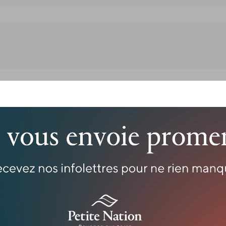
istique et un Salon d’Artistes (centre de recherche en ar
ristes qu’aux Artistes en Résidence.
 de Namur en Outaouais, le Salon des Inconnus tire son ins
e à l’establishment que représentaient le Salon de Paris, et
anne, Hemmingway, Fitzgerald et autres inconnus des ann
ire fleurir des nouveaux artistes, inconnus, autodidacte
entionnel.