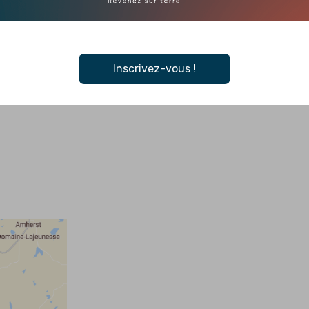
 et la classification abusive des catégories d’Art.
es, se permettre d’explorer de nouvelles façons de créer et
Inscrivez-vous !