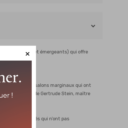
×
ts performatifs et émergeants) qui offre
piration de deux salons marginaux qui ont
 le salon Fleurus de Gertrude Stein, maître
ées folles.
s ou marginalisés qui n’ont pas