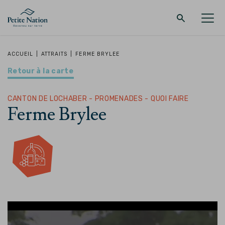
Retour au menu principal
Retour au menu principal
Retour au menu principal
Retour au menu principal
ACCUEIL
|
ATTRAITS
|
FERME BRYLEE
Retour à la carte
LA RÉGION
PROMENADES – QUOI FAIRE
HÉBERGEMENT
RESTAURANT
CANTON DE LOCHABER - PROMENADES - QUOI FAIRE
Ferme Brylee