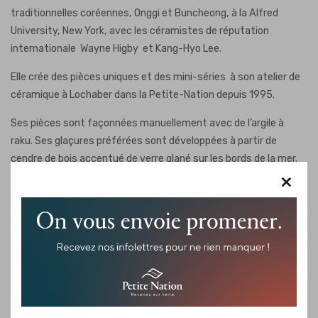
traditionnelles coréennes, Onggi et Buncheong, à la Alfred
University, New York, avec les céramistes de réputation
internationale Wayne Higby et Kang-Hyo Lee.
Elle crée des pièces uniques et des mini-séries à son atelier de
céramique à Lochaber dans la Petite-Nation depuis 1995.
Ses pièces sont façonnées manuellement avec de l’argile à
raku. Ses glaçures préférées sont développées à partir de
cendre de bois accentué de verre glané sur les bords de la mer.
×
Elle utilise également les techniques de raku et d’enfumage
pour des œuvres spécifiques. Elle a d’ailleurs utilisé la technique
de l’enfumage pour les pots d’inspiration iroquoienne qui se
trouvent à la maison longue du Parc Oméga à Montebello.
L’artiste travaille beaucoup à l’intégration de la céramique et de
l’art culinaire. Elle offre des ateliers
Poterie et cuisine, un seul
art!
au cours desquels l’étudiant apprend le façonnage de l’argile,
l’émaillage et la cuisine (tapas et cuisine japonaise). Les cours