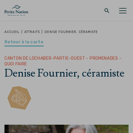
Retour au menu principal
Retour au menu principal
Retour au menu principal
Retour au menu principal
ACCUEIL
|
ATTRAITS
|
DENISE FOURNIER, CÉRAMISTE
Retour à la carte
LA RÉGION
PROMENADES – QUOI FAIRE
HÉBERGEMENT
RESTAURANT
CANTON DE LOCHABER-PARTIE-OUEST - PROMENADES -
QUOI FAIRE
Denise Fournier, céramiste