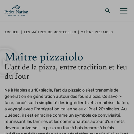
Retour au menu principal
Retour au menu principal
Retour au menu principal
Retour au menu principal
ACCUEIL
|
LES MAÎTRES DE MONTEBELLO
|
MAÎTRE PIZZAIOLO
LA RÉGION
PROMENADES – QUOI FAIRE
HÉBERGEMENT
RESTAURANT
Maître pizzaiolo
L’art de la pizza, entre tradition et feu
du four
Né à Naples au 18ᵉ siècle, l’art du pizzaiolo s’est transmis de
génération en génération autour des fours à bois. Ce savoir-
faire, fondé sur la simplicité des ingrédients et la maîtrise du feu,
a voyagé avec l’immigration italienne aux 19ᵉ et 20ᵉ siècles. Au
Québec, il s’est enraciné comme un symbole de convivialité,
réunissant les familles et les communautés autour d’un mets
devenu universel. La pizza au four à bois incarne à la fois