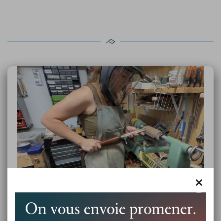
×
Maître ébéniste