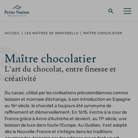
Retour au menu principal
Retour au menu principal
Retour au menu principal
Retour au menu principal
ACCUEIL
|
LES MAÎTRES DE MONTEBELLO
|
MAÎTRE CHOCOLATIER
LA RÉGION
PROMENADES – QUOI FAIRE
HÉBERGEMENT
RESTAURANT
Maître chocolatier
L’art du chocolat, entre finesse et
créativité
Du cacao, utilisé par les civilisations précolombiennes comme
boisson et monnaie d’échange, à son introduction en Espagne
au 16ᵉ siècle, le chocolat a toujours été synonyme de
raffinement et d’émerveillement. En 1615, il entre à la cour de
France grâce à Anne d’Autriche et devient, au 17ᵉ siècle, une
boisson de luxe dans toute l’Europe. Au Québec, il est adopté
dès la Nouvelle-France et s’intègre dans les traditions