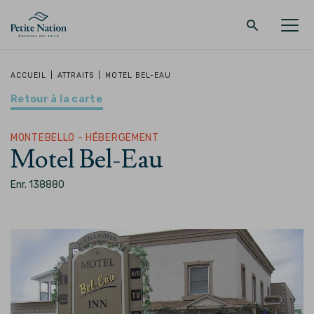
Retour au menu principal
Retour au menu principal
Retour au menu principal
Retour au menu principal
ACCUEIL
|
ATTRAITS
|
MOTEL BEL-EAU
Retour à la carte
LA RÉGION
PROMENADES – QUOI FAIRE
HÉBERGEMENT
RESTAURANT
MONTEBELLO - HÉBERGEMENT
Motel Bel-Eau
Enr. 138880