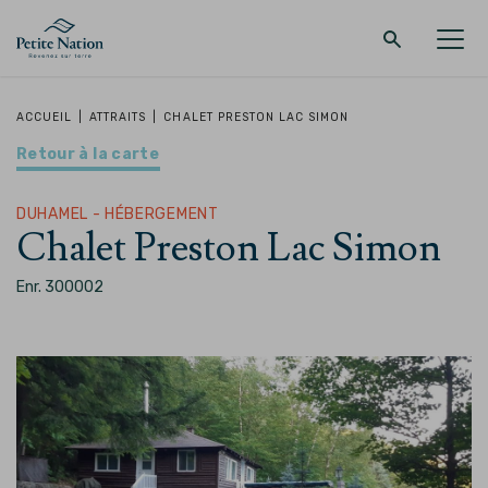
Retour au menu principal
Retour au menu principal
Retour au menu principal
Retour au menu principal
ACCUEIL
|
ATTRAITS
|
CHALET PRESTON LAC SIMON
Retour à la carte
LA RÉGION
PROMENADES – QUOI FAIRE
HÉBERGEMENT
RESTAURANT
DUHAMEL - HÉBERGEMENT
Chalet Preston Lac Simon
Enr. 300002