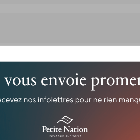
réservoir l’Escalier
s Cottage – invite à la détente dans un cadre naturel ench
, serviettes, cuisine complète et toutes les commodités n
tes de Gatineau, ce chalet offre un accès direct à un plan
templatifs profiteront de la plage et du kayak mis à dispos
amp (bois fourni en quantité limitée).
i-Fi, télévision câblée et table de billard complètent l’off