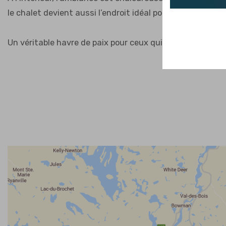
le chalet devient aussi l’endroit idéal pour partager un
Un véritable havre de paix pour ceux qui souhaitent co