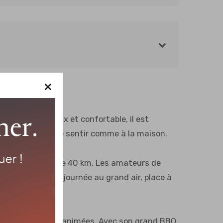
×
anteur. Spacieux et confortable, il est
écessaires pour se sentir comme à la maison.
 d’eau navigable de 40 km. Les amateurs de
ition. Après une journée au grand air, place à
re pour des soirées animées. Avec son grand BBQ,