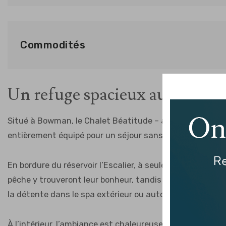
Commodités
Un refuge spacieux au bord du 
Situé à Bowman, le Chalet Béatitude – aussi appelé Blis
entièrement équipé pour un séjour sans tracas : literie
En bordure du réservoir l’Escalier, à seulement 50 minu
pêche y trouveront leur bonheur, tandis que les plus con
la détente dans le spa extérieur ou autour d’un feu de c
À l’intérieur, l’ambiance est chaleureuse et conviviale. W