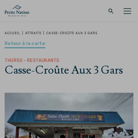
Retour au menu principal
Retour au menu principal
Retour au menu principal
Retour au menu principal
ACCUEIL
|
ATTRAITS
|
CASSE-CROÛTE AUX 3 GARS
Retour à la carte
LA RÉGION
PROMENADES – QUOI FAIRE
HÉBERGEMENT
RESTAURANT
THURSO - RESTAURANTS
Casse-Croûte Aux 3 Gars