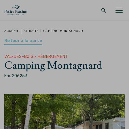
Retour au menu principal
Retour au menu principal
Retour au menu principal
Retour au menu principal
ACCUEIL
|
ATTRAITS
|
CAMPING MONTAGNARD
Retour à la carte
LA RÉGION
PROMENADES – QUOI FAIRE
HÉBERGEMENT
RESTAURANT
VAL-DES-BOIS - HÉBERGEMENT
Camping Montagnard
Enr. 206253