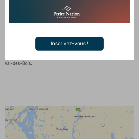
croûte, épicerie, dépanneur, station-service et pharmacie. Les
amateurs de VTT apprécieront la proximité d’un sentier fédéré.
Les propriétaires ont à cœur d’offrir un service attentionné,
professionnel et sécuritaire afin que chaque visite se
transforme en souvenir mémorable. Que ce soit pour une nuit,
Inscrivez-vous !
une fin de semaine ou une saison complète, le Camping
Montagnard est l’endroit tout indiqué pour profiter de la nature à
Val-des-Bois.