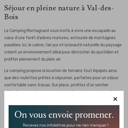
Séjour en pleine nature à Val-des-
Bois
Le Camping Montagnard vous invite à vivre une escapade au
cœur d’une forêt d’arbres matures, entourée de montagnes
paisibles. Ici, le calme, l’air pur et la beauté naturelle du paysage
créent un environnement idéal pour décrocher du quotidien et
profiter pleinement du plein air.
Le camping propose la location de terrains tout équipés ainsi
que des roulottes prêtes à séjourner, parfaites pour un séjour
confortable sans tracas. Sur place, profitez d’un sentier
pédestre en montagne pour admirer la nature environnante,
×
puis détendez-vous dans la piscine chauffée. Un bloc sanitaire
avec douches gratuites et une buanderie payante sont
également accessibles pour votre commodité.
À moins de cinq minutes en voiture, vous trouverez casse-