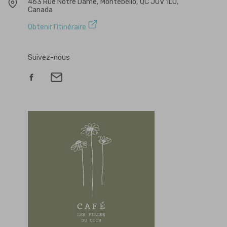
463 Rue Notre Dame, Montebello, QC J0V 1L0,
Canada
Obtenir l'itinéraire
Suivez-nous