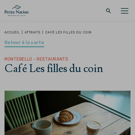
Retour au menu principal
Retour au menu principal
Retour au menu principal
Retour au menu principal
ACCUEIL
|
ATTRAITS
|
CAFÉ LES FILLES DU COIN
Retour à la carte
LA RÉGION
PROMENADES – QUOI FAIRE
HÉBERGEMENT
RESTAURANT
MONTEBELLO - RESTAURANTS
Café Les filles du coin