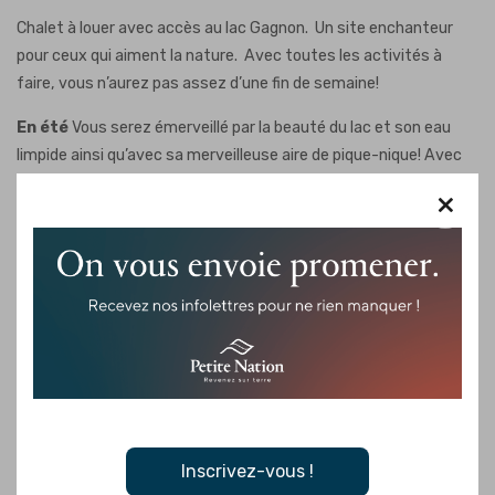
Chalet à louer avec accès au lac Gagnon. Un site enchanteur
pour ceux qui aiment la nature. Avec toutes les activités à
faire, vous n’aurez pas assez d’une fin de semaine!
En été
Vous serez émerveillé par la beauté du lac et son eau
limpide ainsi qu’avec sa merveilleuse aire de pique-nique! Avec
toutes les activités à faire, vous n’aurez pas assez d’une fin de
×
semaine!
En hiver
Les chevreuils sont au rendez-vous!
Un site
enchanteur pour ceux qui aiment la nature. C’est le paradis du
chevreuil et des sports d’hiver!
Venez vous divertir en famille, entre amis, en couple ou même
pour personne seule.
Inscrivez-vous !