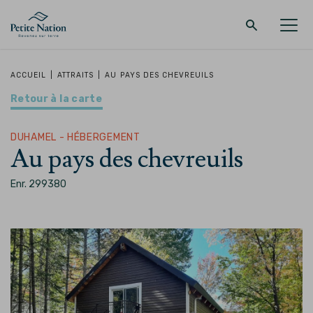
Retour au menu principal
Retour au menu principal
Retour au menu principal
Retour au menu principal
ACCUEIL
|
ATTRAITS
|
AU PAYS DES CHEVREUILS
Retour à la carte
LA RÉGION
PROMENADES – QUOI FAIRE
HÉBERGEMENT
RESTAURANT
DUHAMEL - HÉBERGEMENT
Au pays des chevreuils
Enr. 299380