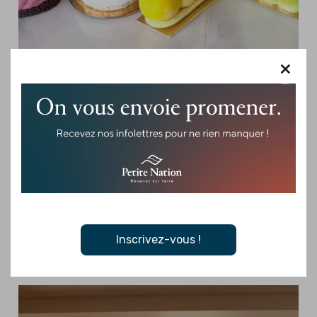
×
MONTEBELLO -
RESTAURANTS, CAFÉ/CRÈMERIE
La Belle Pâtissière
Une escale gourmande inspirée des cafés parisiens À
Montebello, La Belle Pâtissière invite à savourer un moment
sucré dans une ambiance raffinée inspirée des cafés…
Je veux plus de détails
Inscrivez-vous !