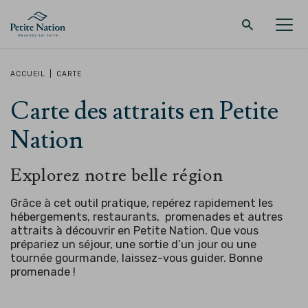
Retour au menu principal
Retour au menu principal
Retour au menu principal
Retour au menu principal
ACCUEIL
|
CARTE
Carte des attraits en Petite
LA RÉGION
PROMENADES – QUOI FAIRE
HÉBERGEMENT
RESTAURANT
Nation
Explorez notre belle région
Grâce à cet outil pratique, repérez rapidement les
hébergements, restaurants, promenades et autres
attraits à découvrir en Petite Nation. Que vous
prépariez un séjour, une sortie d’un jour ou une
tournée gourmande, laissez-vous guider.
Bonne
promenade !