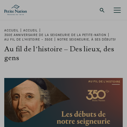
Retour au menu principal
Retour au menu principal
Retour au menu principal
Retour au menu principal
ACCUEIL
|
ACCUEIL
|
350E ANNIVERSAIRE DE LA SEIGNEURIE DE LA PETITE-NATION
|
AU FIL DE L’HISTOIRE – 350E
|
NOTRE SEIGNEURIE, À SES DÉBUTS!
LA RÉGION
PROMENADES – QUOI FAIRE
HÉBERGEMENT
RESTAURANT
Au fil de l’histoire – Des lieux, des
gens