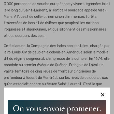
3 000 personnes de souche européenne y vivent, égrenées ici et
là le long du Saint-Laurent, à l’est de la bourgade appelée Ville-
Marie. À l’ouest de celle-ci, rien sinon d’immenses forêts
traversées de lacs et de rivières que peuplent les nations
iroquoises et algonquines, et que sillonnent des missionnaires
et des coureurs des bois.
Cette lacune, la Compagnie des Indes occidentales, chargée par
le roi Louis XIV de peupler la colonie en Amérique selon le modèle
dit du régime seigneurial, s’empresse de la combler. En 1674, elle
concède au premier évêque de Québec, François de Laval, un
vaste territoire de cinq lieues de front sur cinq lieues de
profondeur à l’ouest de Montréal, sur les rives de ce cours d’eau
qu’on associait encore au fleuve Saint-Laurent. C’est là que
chassaient autrefois les Weskarinis, au confluent des rivières
×
du Lièvre, de la Petite Nation et Kinonge avec celle des
Outaouais.
À titre de seigneur de la Petite-Nation, Monseigneur de Laval