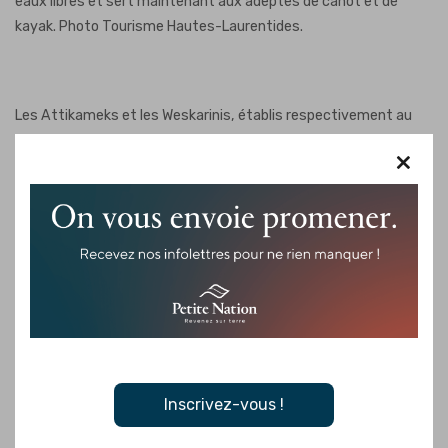
eaux libres et sert maintenant aux adeptes de canot et de
kayak. Photo Tourisme Hautes-Laurentides.
Les Attikameks et les Weskarinis, établis respectivement au
nord et au sud de son bassin versant, l’appelaient
Wabos Sipi,
×
wabos
désignant le lièvre. Sans doute pour honorer Michabou, le
grand lièvre créateur du monde dans la mythologie
algonquienne. C’est lui qui envoie la loutre plonger dans les
profondeurs marines pour en rapporter le grain de sable à partir
duquel la terre sera façonnée. Mais on a également trouvé
comme toponyme autochtone
Okai Sipi
, signifiant rivière aux
dorés (lesquels sont des trophées de pêche convoités dans ses
eaux!)
En français, on l’appelle officiellement la rivière du Lièvre, mais
Inscrivez-vous !
tous disent la Lièvre, plus simplement. La plus ancienne
mention de son nom français remonte à 1686, dans le récit de