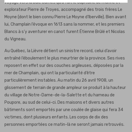
voyage vers la baie James qu’a fait le capitaine de marine et
explorateur Pierre de Troyes, accompagné des trois frères Le
Moyne (dont le bien connu Pierre Le Moyne d’Iberville). Bien avant
lui, Champlain l’évoque en 1613 sans la nommer, et les premiers
Blancs à s’y aventurer en canot furent Étienne Brûlé et Nicolas
du Vigneau.
Au Québec, la Lièvre détient un sinistre record, celui d’avoir
entraîné l’éboulement le plus meurtrier de la province. Ses rives
reposent en effet sur des couches argileuses, déposées par la
mer de Champlain, qui ont la particularité d’être
particulièrement instables. Au matin du 26 avril 1908, un
glissement de terrain de grande ampleur se produit à la hauteur
du village de Notre-Dame-de-la-Salette et du hameau de
Poupore, au sud de celui-ci. Des maisons et divers autres
bâtiments sont emportés par une coulée de glaise qui fera 34
victimes, dont plusieurs enfants. Les corps de dix des
personnes emportées ce matin-là ne seront jamais retrouvés.