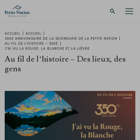
Retour au menu principal
Retour au menu principal
Retour au menu principal
Retour au menu principal
ACCUEIL
|
ACCUEIL
|
350E ANNIVERSAIRE DE LA SEIGNEURIE DE LA PETITE-NATION
|
AU FIL DE L’HISTOIRE – 350E
|
LA RÉGION
PROMENADES – QUOI FAIRE
HÉBERGEMENT
RESTAURANT
J’AI VU LA ROUGE, LA BLANCHE ET LA LIÈVRE
Au fil de l’histoire – Des lieux, des
gens