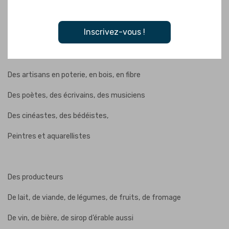
Centres de vie
Inscrivez-vous !
Entourés par les forêts de cèdres, d’épinettes, de sapins
Des artisans en poterie, en bois, en fibre
Des poètes, des écrivains, des musiciens
Des cinéastes, des bédéistes,
Peintres et aquarellistes
Des producteurs
De lait, de viande, de légumes, de fruits, de fromage
De vin, de bière, de sirop d’érable aussi