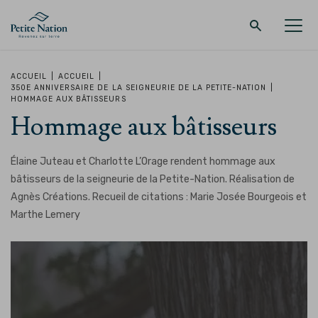
Retour au menu principal
Retour au menu principal
Retour au menu principal
Retour au menu principal
ACCUEIL
|
ACCUEIL
|
350E ANNIVERSAIRE DE LA SEIGNEURIE DE LA PETITE-NATION
|
HOMMAGE AUX BÂTISSEURS
LA RÉGION
PROMENADES – QUOI FAIRE
HÉBERGEMENT
RESTAURANT
Hommage aux bâtisseurs
Élaine Juteau et Charlotte L’Orage rendent hommage aux
bâtisseurs de la seigneurie de la Petite-Nation.
Réalisation de
Agnès Créations.
Recueil de citations : Marie Josée Bourgeois et
Marthe Lemery