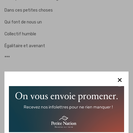
Dans ces petites choses
Qui font de nous un
Collectif humble
Égalitaire et avenant
***
×
Nous, bâtisseurs
Avons de quoi être fiers
De nos centres culturels,
Salles de spectacle,
Marchés,