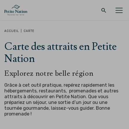
Retour au menu principal
Retour au menu principal
Retour au menu principal
Retour au menu principal
ACCUEIL
|
CARTE
Carte des attraits en Petite
LA RÉGION
PROMENADES – QUOI FAIRE
HÉBERGEMENT
RESTAURANT
Nation
Explorez notre belle région
Grâce à cet outil pratique, repérez rapidement les
hébergements, restaurants, promenades et autres
attraits à découvrir en Petite Nation. Que vous
prépariez un séjour, une sortie d’un jour ou une
tournée gourmande, laissez-vous guider.
Bonne
promenade !