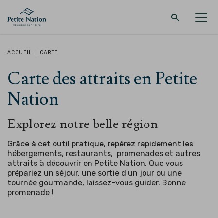
Retour au menu principal
Retour au menu principal
Retour au menu principal
Retour au menu principal
ACCUEIL
|
CARTE
Carte des attraits en Petite
LA RÉGION
PROMENADES – QUOI FAIRE
HÉBERGEMENT
RESTAURANT
Nation
Explorez notre belle région
Grâce à cet outil pratique, repérez rapidement les
hébergements, restaurants, promenades et autres
attraits à découvrir en Petite Nation. Que vous
prépariez un séjour, une sortie d’un jour ou une
tournée gourmande, laissez-vous guider.
Bonne
promenade !