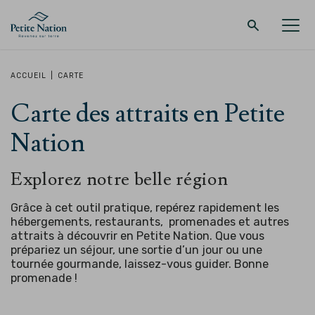
Retour au menu principal
Retour au menu principal
Retour au menu principal
Retour au menu principal
ACCUEIL
|
CARTE
Carte des attraits en Petite
LA RÉGION
PROMENADES – QUOI FAIRE
HÉBERGEMENT
RESTAURANT
Nation
Explorez notre belle région
Grâce à cet outil pratique, repérez rapidement les
hébergements, restaurants, promenades et autres
attraits à découvrir en Petite Nation. Que vous
prépariez un séjour, une sortie d’un jour ou une
tournée gourmande, laissez-vous guider.
Bonne
promenade !