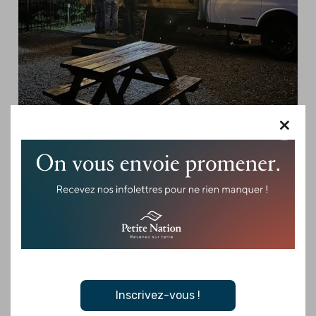
×
LAC-DES-PLAGES -
RESTAURANTS
FoodTruck Lac-des-Plages
Des recettes originales, préparées avec amour Au Food truck
du Camping Lac-des-Plages, on vous propose bien plus qu’un
simple casse-croûte. Ici, les recettes sont pensées…
Je veux plus de détails
Inscrivez-vous !