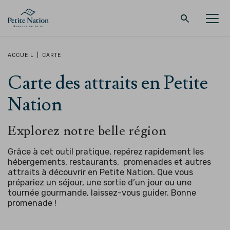
Retour au menu principal
Retour au menu principal
Retour au menu principal
Retour au menu principal
ACCUEIL
|
CARTE
Carte des attraits en Petite
LA RÉGION
PROMENADES – QUOI FAIRE
HÉBERGEMENT
RESTAURANT
Nation
Explorez notre belle région
Grâce à cet outil pratique, repérez rapidement les
hébergements, restaurants, promenades et autres
attraits à découvrir en Petite Nation. Que vous
prépariez un séjour, une sortie d’un jour ou une
tournée gourmande, laissez-vous guider.
Bonne
promenade !