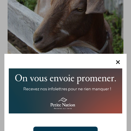
×
NOTRE-DAME-DE-LA-PAIX -
PROMENADE SAUVAGE, OBSERVATION
DE LA FAUNE/FERME À VISITER
Ferme Syllie
La Ferme Syllie est une ferme familiale qui met l’accent sur
la qualité et le respect des animaux. Spécialisée dans
l’élevage de bœuf et veau…
Je veux plus de détails