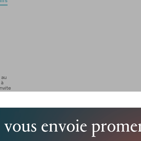
ils
 au
 à
invite
un
ils