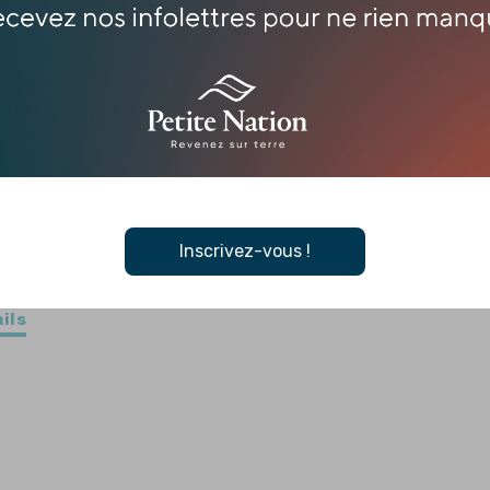
ture
leine
e
ture
ts
ture!
Inscrivez-vous !
nique
ils