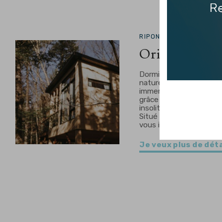
RIPON -
HÉBERGEMENT
Origine Aven
Dormir autrement, en p
nature Offrez-vous un
immersion totale en na
grâce aux hébergemen
insolites d’Origine Aven
Situé à Ripon, ce lieu u
vous invite…
Je veux plus de déta