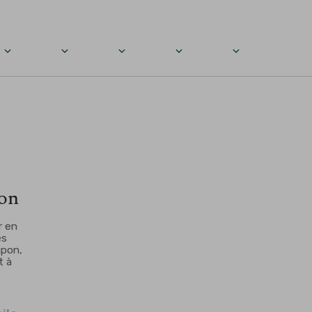
pon
r en
es
ipon,
t à