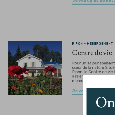
Je veux plus de déta
RIPON -
HÉBERGEMENT
Centre de vie
Pour un séjour apaisant
cœur de la nature Situé
Ripon, le Centre de vie 
à ralentir et à prendre 
moment pour…
Je veux plus de déta