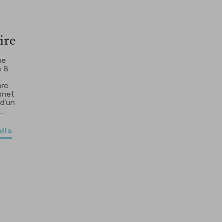
ire
ne
e 8
bre
ernet
 d’un
n…
ils